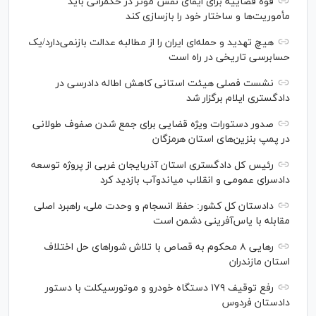
قوه قضاییه برای ایفای نقش مؤثر در حکمرانی باید
مأموریت‌ها و ساختار خود را بازسازی کند
هیچ تهدید و حمله‌ای ایران را از مطالبه عدالت بازنمی‌دارد/یک
حسابرسی تاریخی در راه است
نشست فصلی هیئت استانی کاهش اطاله دادرسی در
دادگستری ایلام برگزار شد
صدور دستورات ویژه قضایی برای جمع شدن صفوف طولانی
در پمپ بنزین‌های استان هرمزگان
رئیس کل دادگستری استان آذربایجان غربی از پروژه توسعه
دادسرای عمومی و انقلاب میاندوآب بازدید کرد
دادستان کل کشور: حفظ انسجام و وحدت ملی، راهبرد اصلی
مقابله با یاس‌آفرینی دشمن است
رهایی ۸ محکوم به قصاص با تلاش شورا‌های حل اختلاف
استان مازندران
رفع توقیف ۱۷۹ دستگاه خودرو و موتورسیکلت با دستور
دادستان فردوس