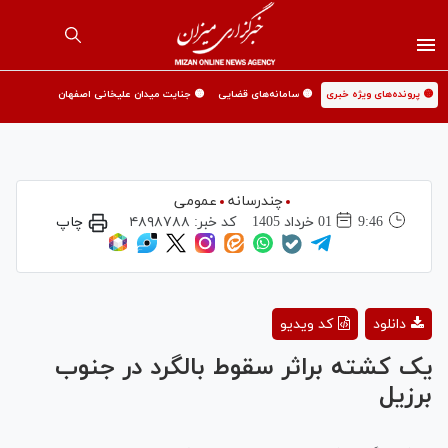
🟡 پرونده‌های ویژه خبری
🟡 سامانه‌های قضایی
🟡 جنایت میدان علیخانی اصفهان
چندرسانه
عمومی
9:46
01 خرداد 1405
کد خبر:
۴۸۹۸۷۸۸
چاپ
Play
دانلود
کد ویدیو
Video
یک‌ کشته براثر سقوط بالگرد در جنوب
برزیل