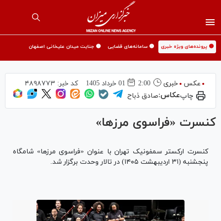
🟡 پرونده‌های ویژه خبری
🟡 سامانه‌های قضایی
🟡 جنایت میدان علیخانی اصفهان
عکس
خبری
2:00
01 خرداد 1405
کد خبر:
۴۸۹۸۷۷۳
عکاس:
چاپ
صادق ذباح
کنسرت «فراسوی مرزها»
کنسرت ارکستر سمفونیک تهران با عنوان «فراسوی مرزها» شامگاه
پنجشنبه (۳۱ اردیبهشت ۱۴۰۵) در تالار وحدت برگزار شد.