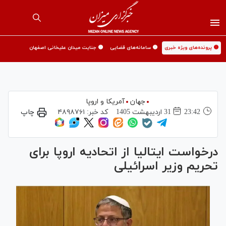
🟡 پرونده‌های ویژه خبری
🟡 سامانه‌های قضایی
🟡 جنایت میدان علیخانی اصفهان
جهان
آمریکا و اروپا
23:42
31 ارديبهشت 1405
کد خبر:
۴۸۹۸۷۶۱
چاپ
درخواست ایتالیا از اتحادیه اروپا برای
تحریم وزیر اسرائیلی