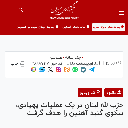
🟡 پرونده‌های ویژه خبری
🟡 سامانه‌های قضایی
🟡 جنایت میدان علیخانی اصفهان
چندرسانه
عمومی
19:50
31 ارديبهشت 1405
کد خبر:
۴۸۹۸۷۳۷
چاپ
Play
دانلود
کد ویدیو
Video
حزب‌الله لبنان در یک عملیات پهپادی،
سکوی گنبد آهنین را هدف گرفت