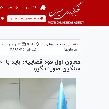
قضایی
حقوق بشر
وکی
🟡 پرونده‌های ویژه خبری
🟡 
قضایی
معاونت‌ها و
9:51
31 ارديبهشت 1405
سازمان‌ها
کد خبر:
۴۸۹۸۶۴۵
معاون اول قوه قضاییه: باید با ا
سنگین صورت گیرد