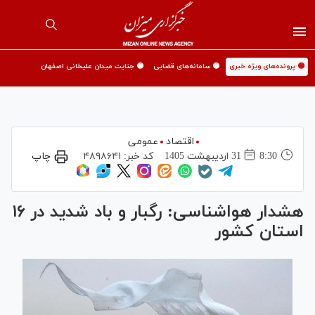
🟡 پرونده‌های ویژه خبری
🟡 سامانه‌های قضایی
🟡 جنایت میدان علیخانی اصفهان
اقتصاد
عمومی
8:30
31 ارديبهشت 1405
کد خبر:
۴۸۹۸۶۴۱
چاپ
هشدار هواشناسی: رگبار و باد شدید در ۱۶
استان کشور