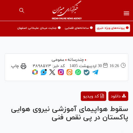
🟡 پرونده‌های ویژه خبری
🟡 سامانه‌های قضایی
🟡 جنایت میدان علیخانی اصفهان
چندرسانه
عمومی
16:26
30 ارديبهشت 1405
کد خبر:
۴۸۹۸۵۷۳
چاپ
Play
دانلود
کد ویدیو
Video
سقوط هواپیمای آموزشی نیروی هوایی
پاکستان در پی نقص فنی