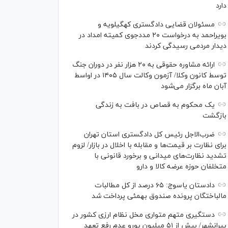
دارد
مسئولان قضایی دادگستری کهگیلویه و
بویراحمد به درخواست‌ ۲۰ مددجوی کمیته امداد در
دیدار مردمی رسیدگی کردند
ارائه مشاوره حقوقی به ۲۰ هزار نفر در دوران جنگ
توسط کانون وکلا/ آزمون وکالت سال ۱۴۰۵ در اواسط
آبان ماه برگزار می‌شود
یک محکوم به قصاص در بافت به زندگی
بازگشت
ضرب‌الاجل رئیس کل دادگستری استان تهران
برای نظارت بر قیمت‌ها و مقابله با اخلال در بازار/ لزوم
تشدید نظارت‌های میدانی و برخورد قانونی با
متخلفان حوزه عرضه کالا و دارو
دادستان یاسوج: ۶۵ درصد از کل مطالبات
مالباختگان پرونده صندوق بهمئی پرداخت شد
دستگیری متهم متواری مخل نظام ارزی کشور در
پیرانشهر/ بیش از ۵۱ میلیون یورو عدم رفع تعهد