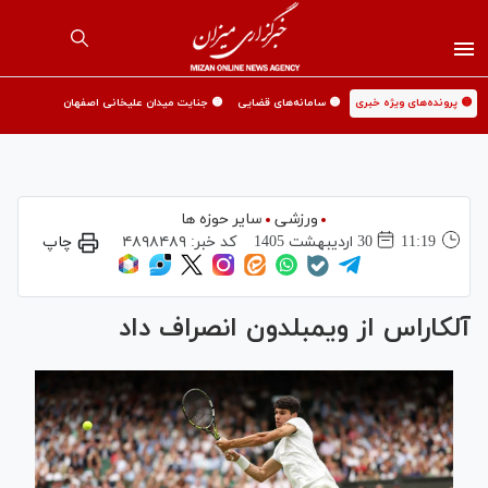
🟡 پرونده‌های ویژه خبری
🟡 سامانه‌های قضایی
🟡 جنایت میدان علیخانی اصفهان
ورزشی
سایر حوزه ها
11:19
30 ارديبهشت 1405
کد خبر:
۴۸۹۸۴۸۹
چاپ
آلکاراس از ویمبلدون انصراف داد