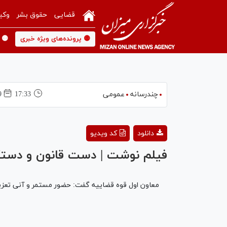
قضایی
حقوق بشر
وکی
🟡 پرونده‌های ویژه خبری
🟡 
چندرسانه
عمومی
17:33
29 ا
دانلود
کد ویدیو
فیلم نوشت | دست قانون و دستگ
معاون اول قوه قضاییه گفت: حضور مستمر و آنی تعزیرا