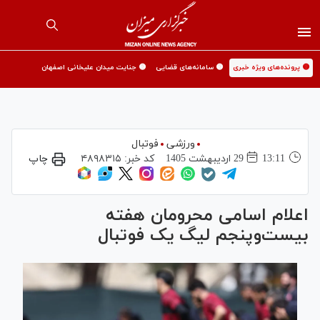
🟡 پرونده‌های ویژه خبری
🟡 سامانه‌های قضایی
🟡 جنایت میدان علیخانی اصفهان
ورزشی
فوتبال
13:11
29 ارديبهشت 1405
کد خبر:
۴۸۹۸۳۱۵
چاپ
اعلام اسامی محرومان هفته
بیست‌وپنجم لیگ یک فوتبال