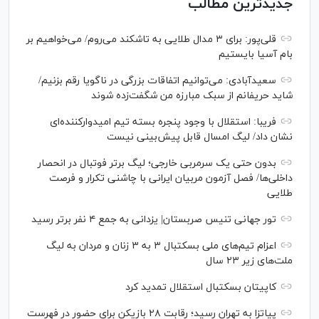
جدیدترین مطالب
قلی‌پور: برای ۳ مدال طلایی به تاشکند می‌روم/ می‌خواهیم بر
بام آسیا بایستیم
سعیدآبادی: می‌توانیم اتفاقات بزرگی در ناگویا رقم بزنیم/
شاید حریفانم از سبک مبارزه من شگفت‌زده شوند
فریبا: استقلال با وجود پنجره بسته تیم امیدوارکننده‌ای
نشان داد/ لیگ امسال قابل پیش‌بینی نیست
بدون حتی یک سرمربی خارجی؛ لیگ برتر فوتبال در انحصار
داخلی‌ها/ فصل آزمون مربیان ایرانی با چاشنی تکرار و فرصت
طلایی
تور جهانی تنیس صربستان| یزدانی به جمع ۴ نفر برتر رسید
اعزام تیم‌های ملی بسکتبال ۳ به ۳ زنان و مردان به لیگ
ملت‌های زیر ۲۳ سال
کاپیتان بسکتبال استقلال تمدید کرد
پیاتزا به تهران رسید؛ رقابت ۲۸ بازیکن برای حضور در فهرست