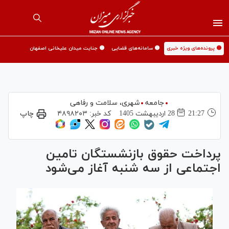
🟡 پرونده‌های ویژه خبری
🟡 سامانه‌های قضایی
🟡 جنایت میدان علیخانی اصفهان
جامعه
شهری،‌ سلامت و رفاهی
21:27
28 ارديبهشت 1405
کد خبر:
۴۸۹۸۲۰۳
چاپ
پرداخت حقوق بازنشستگان تامین
اجتماعی از سه شنبه آغاز می‌شود