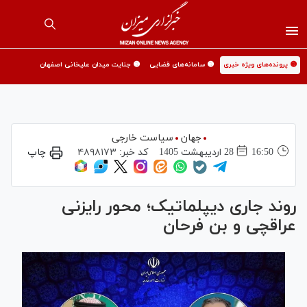
🟡 پرونده‌های ویژه خبری
🟡 سامانه‌های قضایی
🟡 جنایت میدان علیخانی اصفهان
جهان
سیاست خارجی
16:50
28 ارديبهشت 1405
کد خبر:
۴۸۹۸۱۷۳
چاپ
روند جاری دیپلماتیک؛ محور رایزنی
عراقچی و بن فرحان