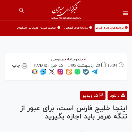
🟡 پرونده‌های ویژه خبری
🟡 سامانه‌های قضایی
🟡 جنایت میدان علیخانی اصفهان
چندرسانه
عمومی
15:04
28 ارديبهشت 1405
کد خبر:
۴۸۹۸۱۵۰
چاپ
Play
دانلود
کد ویدیو
Video
اینجا خلیج فارس است، برای عبور از
تنگه هرمز باید اجازه بگیرید