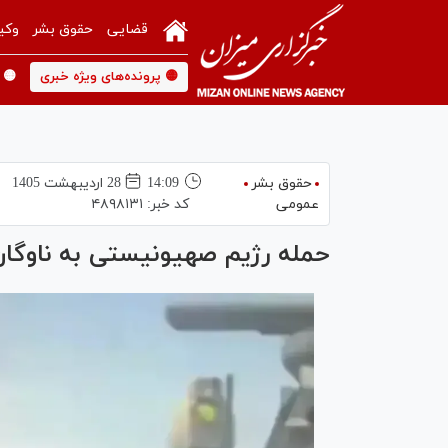
قضایی
حقوق بشر
وکی
🟡 پرونده‌های ویژه خبری
🟡 
حقوق بشر
14:09
28 ارديبهشت 1405
عمومی
کد خبر:
۴۸۹۸۱۳۱
حمله رژیم صهیونیستی به ناوگان صمود؛ ۱۰ کشتی