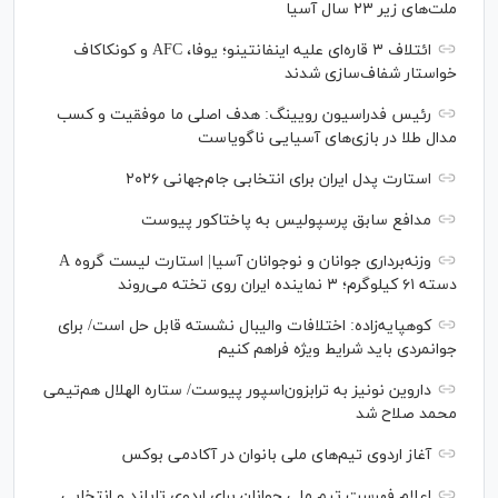
ملت‌های زیر ۲۳ سال آسیا
ائتلاف ۳ قاره‌ای علیه اینفانتینو؛ یوفا، AFC و کونکاکاف
خواستار شفاف‌سازی شدند
رئیس فدراسیون رویینگ: هدف اصلی ما موفقیت و کسب
مدال طلا در بازی‌های آسیایی ناگویاست
استارت پدل ایران برای انتخابی جام‌جهانی ۲۰۲۶
مدافع سابق پرسپولیس به پاختاکور پیوست
وزنه‌برداری جوانان و نوجوانان آسیا| استارت لیست گروه A
دسته ۶۱ کیلوگرم؛ ۳ نماینده ایران روی تخته می‌روند
کوهپایه‌زاده: اختلافات والیبال نشسته قابل حل است/ برای
جوانمردی باید شرایط ویژه فراهم کنیم
داروین نونیز به ترابزون‌اسپور پیوست/ ستاره الهلال هم‌تیمی
محمد صلاح شد
آغاز اردوی تیم‌های ملی بانوان در آکادمی بوکس
اعلام فهرست تیم ملی جوانان برای اردوی تایلند و انتخابی