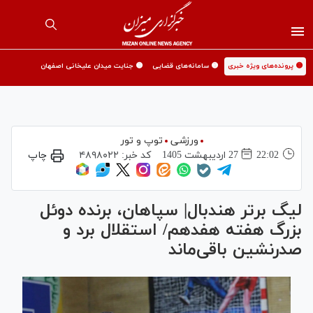
🟡 پرونده‌های ویژه خبری
🟡 سامانه‌های قضایی
🟡 جنایت میدان علیخانی اصفهان
ورزشی
توپ و تور
22:02
27 ارديبهشت 1405
کد خبر:
۴۸۹۸۰۲۲
چاپ
لیگ برتر هندبال| سپاهان، برنده دوئل
بزرگ هفته هفدهم/ استقلال برد و
صدرنشین باقی‌ماند