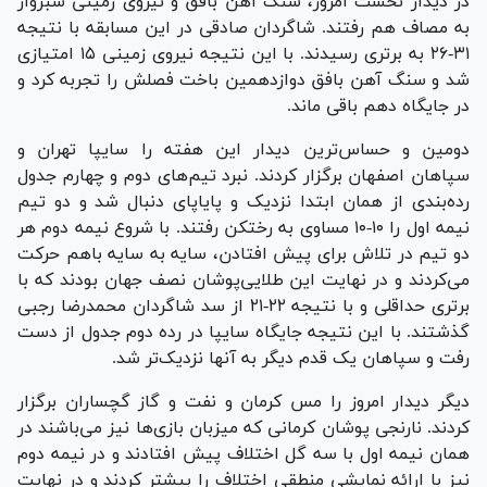
در دیدار نخست امروز، سنگ آهن بافق و نیروی زمینی سبزوار
به مصاف هم رفتند. شاگردان صادقی در این مسابقه با نتیجه
۳۱-۲۶ به برتری رسیدند. با این نتیجه نیروی زمینی ۱۵ امتیازی
شد و سنگ آهن بافق دوازدهمین باخت فصلش را تجربه کرد و
در جایگاه دهم باقی ماند.
دومین و حساس‌ترین دیدار این هفته را سایپا تهران و
سپاهان اصفهان برگزار کردند. نبرد تیم‌های دوم و چهارم جدول
رده‌بندی از همان ابتدا نزدیک و پایاپای دنبال شد و دو تیم
نیمه اول را ۱۰-۱۰ مساوی به رختکن رفتند. با شروع نیمه دوم هر
دو تیم در تلاش برای پیش افتادن، سایه به سایه باهم حرکت
می‌کردند و در نهایت این طلایی‌پوشان نصف جهان بودند که با
برتری حداقلی و با نتیجه ۲۲-۲۱ از سد شاگردان محمدرضا رجبی
گذشتند. با این نتیجه جایگاه سایپا در رده دوم جدول از دست
رفت و سپاهان یک قدم دیگر به آنها نزدیک‌تر شد.
دیگر دیدار امروز را مس کرمان و نفت و گاز گچساران برگزار
کردند. نارنجی پوشان کرمانی که میزبان بازی‌ها نیز می‌باشند در
همان نیمه اول با سه گل اختلاف پیش افتادند و در نیمه دوم
نیز با ارائه نمایشی منطقی اختلاف را بیشتر کردند و در نهایت