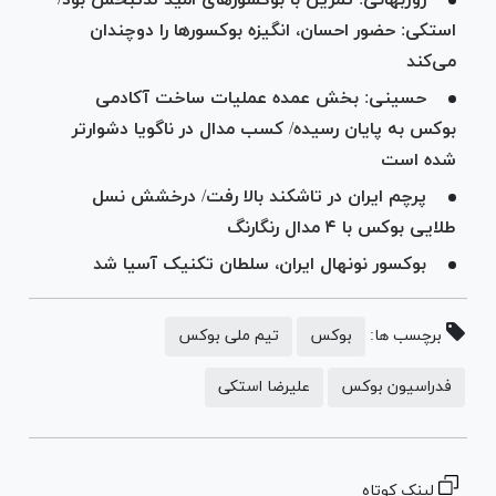
استکی: حضور احسان، انگیزه بوکسور‌ها را دوچندان
می‌کند
حسینی: بخش عمده عملیات ساخت آکادمی
بوکس به پایان رسیده/ کسب مدال در ناگویا دشوارتر
شده است
پرچم ایران در تاشکند بالا رفت/ درخشش نسل
طلایی بوکس با ۴ مدال رنگارنگ
بوکسور نونهال ایران، سلطان تکنیک آسیا شد
برچسب ها:
بوکس
تیم ملی بوکس
فدراسیون بوکس
علیرضا استکی
لینک کوتاه