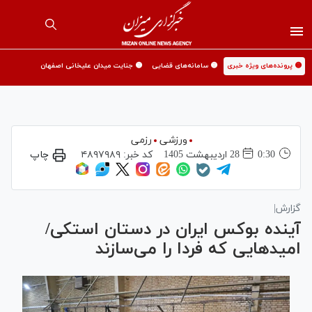
🟡 پرونده‌های ویژه خبری
🟡 سامانه‌های قضایی
🟡 جنایت میدان علیخانی اصفهان
ورزشی
رزمی
0:30
28 ارديبهشت 1405
کد خبر:
۴۸۹۷۹۸۹
چاپ
گزارش|
آینده بوکس ایران در دستان استکی/
امید‌هایی که فردا را می‌سازند