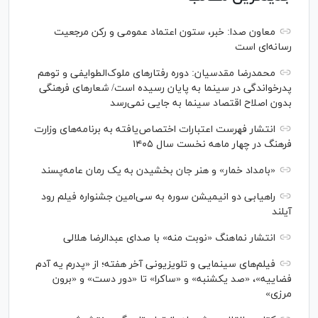
معاون صدا: خبر، ستون اعتماد عمومی و رکن مرجعیت
رسانه‌ای است
محمدرضا مقدسیان: دوره رفتارهای ملوک‌الطوایفی و توهم
پدرخواندگی در سینما به پایان رسیده است/ شعارهای فرهنگی
بدون اصلاح اقتصاد سینما به جایی نمی‌رسد
انتشار فهرست اعتبارات اختصاص‌یافته به برنامه‌های وزارت
فرهنگ در چهار ماهه نخست سال ۱۴۰۵
«بامداد خمار» و هنر جان بخشیدن به یک رمان عامه‌پسند
راهیابی دو انیمیشن سوره به سی‌امین جشنواره فیلم رود
آیلند
انتشار نماهنگ «نوبت منه» با صدای عبدالرضا هلالی
فیلم‌های سینمایی و تلویزیونی آخر هفته؛ از «پدرم یه آدم
فضاییه»، «صد یکشنبه» و «ساکرا» تا «دور دست» و «برون
مرزی»