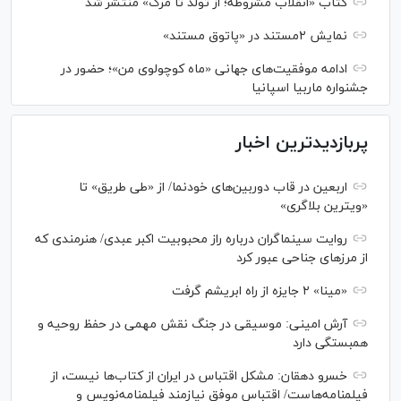
کتاب «انقلاب مشروطه؛ از تولد تا مرگ» منتشر شد
نمایش ۲مستند در «پاتوق مستند»
ادامه موفقیت‌های جهانی «ماه کوچولوی من»؛ حضور در
جشنواره ماربیا اسپانیا
پربازدیدترین اخبار
اربعین در قاب دوربین‌های خودنما/ از «طی طریق» تا
«ویترین بلاگری»
روایت سینماگران درباره راز محبوبیت اکبر عبدی/ هنرمندی که
از مرزهای جناحی عبور کرد
«مینا» ۲ جایزه از راه ابریشم گرفت
آرش امینی: موسیقی در جنگ نقش مهمی در حفظ روحیه و
همبستگی دارد
خسرو دهقان: مشکل اقتباس در ایران از کتاب‌ها نیست، از
فیلمنامه‌هاست/ اقتباس موفق نیازمند فیلمنامه‌نویس و