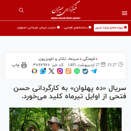
🟡 پرونده‌های ویژه خبری
🟡 سامانه‌های قضایی
🟡 جنایت میدان علیخانی اصفهان
فرهنگی
سینما،‌ تئاتر و تلویزیون
15:27
27 ارديبهشت 1405
کد خبر:
۴۸۹۷۹۷۶
چاپ
سریال «ده پهلوان» به کارگردانی حسن
فتحی از اوایل تیرماه کلید می‌خورد.