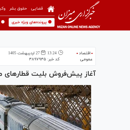
قضایی
حقوق بشر
وکی
🟡 پرونده‌های ویژه خبری
🟡 
اقتصاد
13:24
27 ارديبهشت 1405
عمومی
کد خبر:
۴۸۹۷۹۴۵
آغاز پیش‌فروش بلیت قطار‌های مس