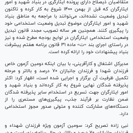
متقاضیان ذیصلاح دارای پرونده ایثارگری در بنیاد شهید و امور
ایثارگران که قبل از بهمن ۱۴۰۰ شروع به کار کرده و تاکنون
تبدیل وضعیت نشده‌اند، می‌توانند با مراجعه به مناطق بنیاد
شهید و امور ایثارگران موضوع تبدیل وضعیت استخدامی خود
را پیگیری کنند. همچنین هر ساله تصویب مجدد قانون تبدیل
وضعیت استخدامی ایثارگران در لوایح بودجه مطرح شده و نیز
در راستای اجرای بند «ت» ماده ۳۱ قانون برنامه هفتم پیشرفت
بنیاد پیشنهادات خود را ارائه کرده است.
مدیرکل اشتغال و کارآفرینی، با بیان اینکه دومین آزمون خاص
فرزندان شهدا و فرزندان جانبازان ۷۰ درصد و بالاتر و مرحله
تکمیل ظرفیت آن برگزار و اجرایی شده است، اظهار کرد: اکثر
پذیرفته شدگان نهایی شروع به کار کرده‌اند و بنیاد شهید و
امور ایثارگران جهت تسریع در استخدام سایر پذیرفته شدگان
ضمن نظارت بر فرآیند جذب، پیگیری‌های مستمری را از
دستگاه‌های مشارکت کننده و متولی صدور مجوز استخدامی
دارد.
نبی زاده تصریح کرد: سومین آزمون ویژه فرزندان شهداء و
فرزندان جانبازان ۷۰ درصد و بالاتر در حال برنامه‌ریزی است و در