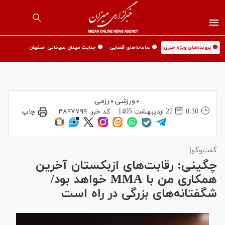
🟡 پرونده‌های ویژه خبری
🟡 سامانه‌های قضایی
🟡 جنایت میدان علیخانی اصفهان
ورزشی
رزمی
0:30
27 ارديبهشت 1405
کد خبر:
۴۸۹۷۷۹۹
چاپ
گفت‌و‌گو|
چگینی: رقابت‌های ازبکستان آخرین
همکاری من با MMA خواهد بود/
شگفتانه‌های بزرگی در راه است