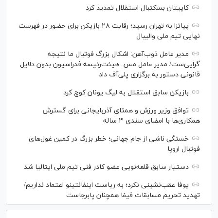
کاپیتان بسکتبال استقلال تمدید کرد
پیاتزا به تهران رسید؛ رقابت ۲۸ بازیکن برای حضور در فهرست
نهایی تیم ملی والیبال
مدیر عامل ذوب‌آهن: اشکال بزرگ فوتبال ما نتیجه
گرایی‌ست/ مدیر عامل مس: هیئت‌رئیسه فدراسیون بدون دلایل
قانونی دستور به برگزاری پلی‌آف داد
بازیکن سابق استقلال به لیگ یونان کوچ کرد
توافق وزیر ورزش و همتای آذربایجانی برای گسترش
همکاری‌ها با امضای سندی ۳ ساله
خستگی ناشی از جام جهانی؛ خطر بزرگ در کمین غول‌های
فوتبال اروپا
دستیار سابق قلعه‌نویی عضو کادر فنی تیم ملی ایتالیا شد
یوفا عقب‌نشینی نکرد؛ به ریاست اینفانتینو اعتماد نداریم/
تهدید تحریم مسابقات فیفا همچنان پابرجاست