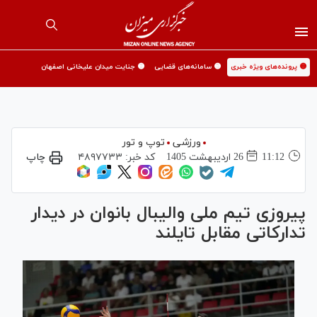
🟡 پرونده‌های ویژه خبری
🟡 سامانه‌های قضایی
🟡 جنایت میدان علیخانی اصفهان
ورزشی
توپ و تور
11:12
26 ارديبهشت 1405
کد خبر:
۴۸۹۷۷۳۳
چاپ
پیروزی تیم ملی والیبال بانوان در دیدار
تدارکاتی مقابل تایلند