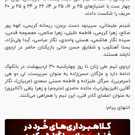
چهار ست با امتیاز‌های ۲۵ بر ۱۶، ۲۵ بر ۱۴، ۲۶ بر ۲۴ و ۲۵ بر ۲۰
حریف را شکست دادند.
شبنم علیخانی، سپینود دست برجن، ریحانه کریمی، الهه پور
صالح، زهرا کریمی، فاطمه خلیلی، زهرا صالحی، معصومه قدمی،
سیده نگار هاشمی، هستی واحدی، نگار عباسی، آیدا ولی‌نژاد،
یسنا آهنکوب و شقایق حسن خانی بازیکنان حاضر در اردوی
تایلند هستند.
اردوی تیم ملی زنان تا روز چهارشنبه ۳۰ اردیبهشت در بانکوک
ادامه دارد و مژگان حسن‌زاده به عنوان سرپرست، لی دو هی
(سرمربی)، سرگل علیزاده و فاطمه حسنی سعدی (مربیان)، نگار
آقایی (فیزیوتراپ)، مائده حامدی (مترجم) و زهرا یلقی (آنالیزور)
به عنوان اعضای کادر فنی، این تیم را همراهی می‌کنند.
انتهای پیام/