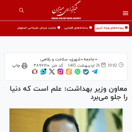
🟡 پرونده‌های ویژه خبری
🟡 سامانه‌های قضایی
🟡 جنایت میدان علیخانی اصفهان
جامعه
شهری،‌ سلامت و رفاهی
10:02
26 ارديبهشت 1405
کد خبر:
۴۸۹۷۷۱۰
چاپ
معاون وزیر بهداشت: علم است که دنیا
را جلو می‌برد