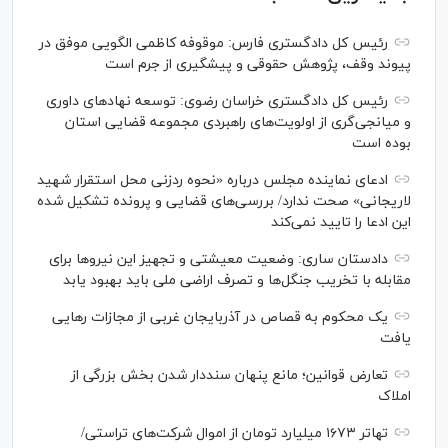
رئیس کل دادگستری فارس: موقوفه کاظمی الگویی موفق در
پیوند وقف، پژوهش حقوقی و پیشگیری از جرم است
رئیس کل دادگستری خراسان رضوی: توسعه نهاد‌های داوری
و میانجی‌گری از اولویت‌های راهبردی مجموعه قضایی استان
بوده است
ادعای نماینده مجلس درباره «نحوه ردزنی محل استقرار شهید
لاریجانی» صحت ندارد/ بررسی‌های قضایی و پرونده تشکیل شده
این ادعا را تایید نمی‌کند
دادستان ساری: وضعیت معیشتی و تجهیز این نیرو‌ها برای
مقابله با تخریب جنگل‌ها و تصرف اراضی ملی باید بهبود یابد
یک محکوم به قصاص در آذربایجان‌ غربی از مجازات رهایی
یافت
تعارض قوانین؛ مانع پنهان سنددار شدن بخش بزرگی از
املاک
تهاتر ۱۶۷۳ میلیارد تومان از اموال شرکت‌های تراستی/