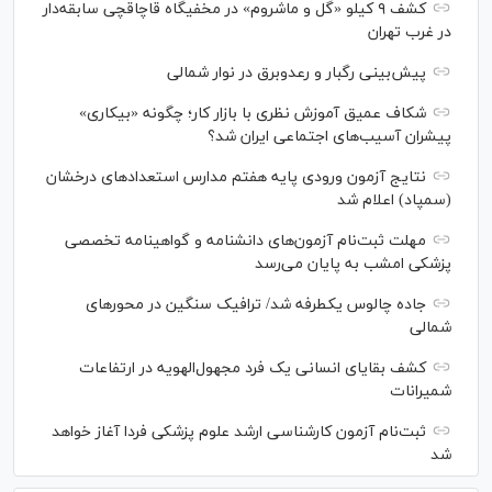
کشف ۹ کیلو «گل و ماشروم» در مخفیگاه قاچاقچی سابقه‌دار
در غرب تهران
پیش‌بینی رگبار و رعدوبرق در نوار شمالی
شکاف عمیق آموزش نظری با بازار کار؛ چگونه «بیکاری»
پیشران آسیب‌های اجتماعی ایران شد؟
نتایج آزمون ورودی پایه هفتم مدارس استعدادهای درخشان
(سمپاد) اعلام شد
مهلت ثبت‌نام آزمون‌های دانشنامه و گواهینامه تخصصی
پزشکی امشب به پایان می‌رسد
جاده چالوس یکطرفه شد/ ترافیک سنگین در محورهای
شمالی
کشف بقایای انسانی یک فرد مجهول‌الهویه در ارتفاعات
شمیرانات
ثبت‌نام آزمون کارشناسی ارشد علوم پزشکی فردا آغاز خواهد
شد