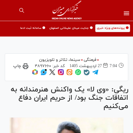
🟡 پرونده‌های ویژه خبری
🟡 جنایت میدان علیخانی اصفهان
🟡 سامانه ثبت ادعا
فرهنگی
سینما،‌ تئاتر و تلویزیون
7:04
27 ارديبهشت 1405
کد خبر:
۴۸۹۷۶۶۰
چاپ
ریگی: «وی لا» یک واکنش هنرمندانه به
اتفاقات جنگ بود/ از حریم ایران دفاع
می‌کنیم