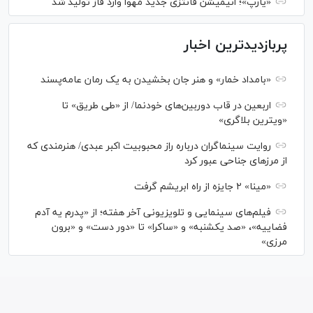
«یارپ»؛ انیمیشن فانتزی جدید مهوا وارد فاز تولید شد
پربازدیدترین اخبار
«بامداد خمار» و هنر جان بخشیدن به یک رمان عامه‌پسند
اربعین در قاب دوربین‌های خودنما/ از «طی طریق» تا
«ویترین بلاگری»
روایت سینماگران درباره راز محبوبیت اکبر عبدی/ هنرمندی که
از مرزهای جناحی عبور کرد
«مینا» ۲ جایزه از راه ابریشم گرفت
فیلم‌های سینمایی و تلویزیونی آخر هفته؛ از «پدرم یه آدم
فضاییه»، «صد یکشنبه» و «ساکرا» تا «دور دست» و «برون
مرزی»