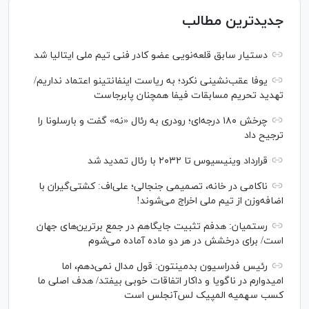
جدیدترین مطالب
دستیار سابق قلعه‌نویی عضو کادر فنی تیم ملی ایتالیا شد
یوفا عقب‌نشینی نکرد؛ به ریاست اینفانتینو اعتماد نداریم/
تهدید تحریم مسابقات فیفا همچنان پابرجاست
چرخش ۱۸۰ درجه‌ای؛ رودری به رئال «نه» گفت و بارسلونا را
ترجیح داد
قرارداد وینیسیوس تا ۲۰۳۲ با رئال‌ تمدید شد
ناکامی در خانه، تصمیمی جنجالی؛ علی‌اف: کشتی‌گیران با
اضافه‌وزن از تیم ملی اخراج می‌شوند!
رستمیان: هدفم تثبیت جایگاهم در جمع برترین‌های جهان
است/ برای درخشش در هر دو ماده آماده می‌شوم
رئیس فدراسیون بدمینتون: قول مدال نمی‌دهم، اما
امیدوارم در ناگویا و داکار اتفاقات خوبی بیفتد/ هدف اصلی ما
کسب سهمیه المپیک لس‌آنجلس است