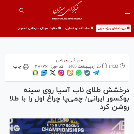
🟡 پرونده‌های ویژه خبری
🟡 سامانه‌های قضایی
🟡 جنایت میدان علیخانی اصفهان
ورزشی
رزمی
14:33
25 ارديبهشت 1405
کد خبر:
۴۸۹۷۶۱۱
چاپ
درخشش طلای ناب آسیا روی سینه
بوکسور ایرانی/ چمی‌پا چراغ اول را با طلا
روشن کرد