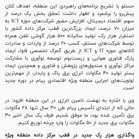
حسنلو با تشریح برنامه‌های راهبردی این منطقه، اهداف کلان
پیش‌رو را برشمرد و اظهار داشت: تحقق بخش یک درصد از
سهم اقتصاد دیجیتال، افزایش حضور شرکت‌های حوزه ICT به
میزان ۷۰ درصد، ایجاد بزرگ‌ترین قطب مرکز داده کشور با
استقرار هزار رک، تولید سالیانه ۵۰۰ هزار گوشی تلفن همراه
توسط شرکت‌های مستقر، کسب ۲۰ درصد از واردات و صادرات
کالا‌های حوزه IT و ICT از طریق گمرک تخصصی فاوا، ایجاد
پارک فناوری هوایی و زیست‌بوم توسعه نوآوری با مشارکت
مراکز نوآوری و صندوق‌های پژوهش و فناوری و همچنین ایجاد
بستر تولید ۴۰ مگاوات انرژی برق پاک و پایدار، از مهم‌ترین
اولویت‌های اجرایی منطقه ویژه اقتصادی پیام در دوره جدید
است.
وی با اشاره به نهضت تامین انرژی در این منطقه افزود: در
حالی که از ابتدای تأسیس پیام طی ۳۰ سال تنها ۲۸ مگاوات
برق تأمین شده بود، ما موفق شدیم ظرف یک سال اخیر ۳۰
مگاوات برق جدید از ۵۰ مگاوات را وارد چرخه توزیع کنیم.
واگذاری هزار رک جدید در قطب مرکز داده منطقه ویژه