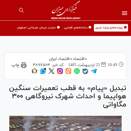
🟡 پرونده‌های ویژه خبری
🟡 سامانه‌های قضایی
🟡 جنایت میدان علیخانی اصفهان
اقتصاد
اقتصاد ایران
10:49
25 ارديبهشت 1405
کد خبر:
۴۸۹۷۵۶۴
چاپ
تبدیل «پیام» به قطب تعمیرات سنگین
هواپیما و احداث شهرک نیروگاهی ۳۰۰
مگاواتی