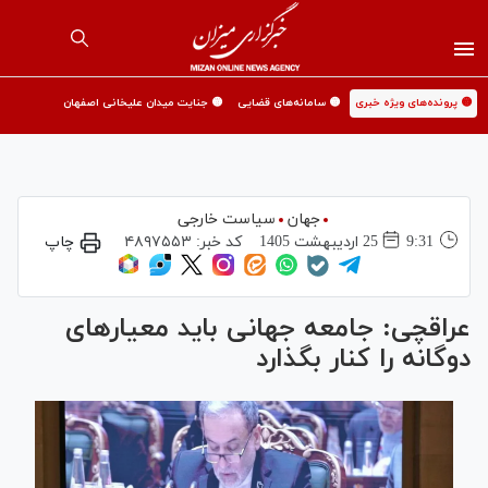
🟡 پرونده‌های ویژه خبری
🟡 سامانه‌های قضایی
🟡 جنایت میدان علیخانی اصفهان
جهان
سیاست خارجی
9:31
25 ارديبهشت 1405
کد خبر:
۴۸۹۷۵۵۳
چاپ
عراقچی: جامعه جهانی باید معیار‌های
دوگانه را کنار بگذارد