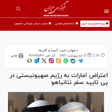
🟡 پرونده‌های ویژه خبری
🟡 سامانه‌های قضایی
🟡 جنایت میدان علیخانی اصفهان
جهان
غرب آسیا و آفریقا
2:54
25 ارديبهشت 1405
کد خبر:
۴۸۹۷۵۳۹
چاپ
اعتراض امارات به رژیم صهیونیستی در
پی تایید سفر نتانیاهو