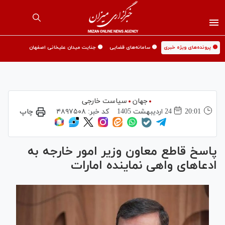
🟡 پرونده‌های ویژه خبری
🟡 سامانه‌های قضایی
🟡 جنایت میدان علیخانی اصفهان
جهان
سیاست خارجی
20:01
24 ارديبهشت 1405
کد خبر:
۴۸۹۷۵۰۸
چاپ
پاسخ قاطع معاون وزیر امور خارجه به
ادعا‌های واهی نماینده امارات