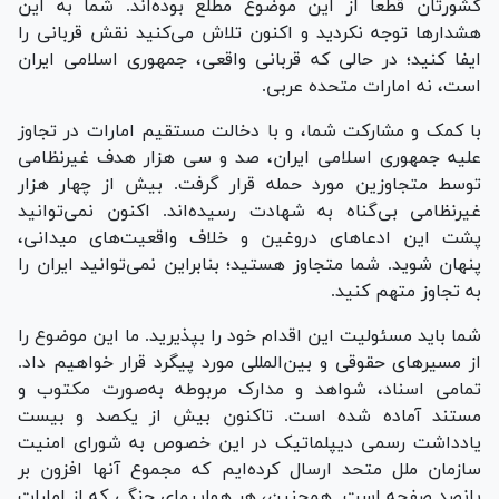
کشورتان قطعاً از این موضوع مطلع بوده‌اند. شما به این
هشدار‌ها توجه نکردید و اکنون تلاش می‌کنید نقش قربانی را
ایفا کنید؛ در حالی که قربانی واقعی، جمهوری اسلامی ایران
است، نه امارات متحده عربی.
با کمک و مشارکت شما، و با دخالت مستقیم امارات در تجاوز
علیه جمهوری اسلامی ایران، صد و سی هزار هدف غیرنظامی
توسط متجاوزین مورد حمله قرار گرفت. بیش از چهار هزار
غیرنظامی بی‌گناه به شهادت رسیده‌اند. اکنون نمی‌توانید
پشت این ادعا‌های دروغین و خلاف واقعیت‌های میدانی،
پنهان شوید. شما متجاوز هستید؛ بنابراین نمی‌توانید ایران را
به تجاوز متهم کنید.
شما باید مسئولیت این اقدام خود را بپذیرید. ما این موضوع را
از مسیر‌های حقوقی و بین‌المللی مورد پیگرد قرار خواهیم داد.
تمامی اسناد، شواهد و مدارک مربوطه به‌صورت مکتوب و
مستند آماده شده است. تاکنون بیش از یکصد و بیست
یادداشت رسمی دیپلماتیک در این خصوص به شورای امنیت
سازمان ملل متحد ارسال کرده‌ایم که مجموع آنها افزون بر
پانصد صفحه است. همچنین، هر هواپیمای جنگی که از امارات