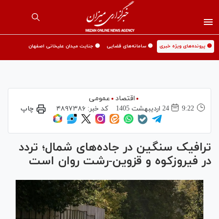
🟡 پرونده‌های ویژه خبری
🟡 سامانه‌های قضایی
🟡 جنایت میدان علیخانی اصفهان
اقتصاد
عمومی
9:22
24 ارديبهشت 1405
کد خبر:
۴۸۹۷۳۸۶
چاپ
ترافیک سنگین در جاده‌های شمال؛ تردد
در فیروزکوه و قزوین-رشت روان است