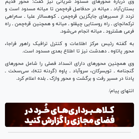
وی درباره محور‌های مسدود شریانی نیز گفت: محور قدیم
بستان‌آباد ـ میانه در حدفاصل قره‌چمن تا میانه مسدود است و
تردد از مسیر‌های جایگزین قره‌چمن ـ کوهسالار علیا ـ سه‌راهی
ترکمانچای ـ راه روستایی چپقلو ـ میانه و همچنین قره‌چمن ـ راه
فرعی هشترود ـ میانه انجام می‌شود.
به گفته رئیس مرکز اطلاعات و کنترل ترافیک راهور فراجا،
محور پاتاوه ـ دهدشت نیز تا اطلاع بعدی مسدود است.
وی همچنین محور‌های دارای انسداد فصلی را شامل محور‌های
گنجنامه ـ تویسرکان، سروآباد ـ پاوه (گردنه تته)، سی‌سخت ـ
پادنا در مسیر رفت و برگشت و محور وازک ـ بلده اعلام کرد.
انتهای پیام/