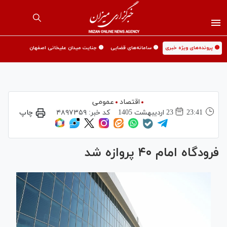
🟡 پرونده‌های ویژه خبری
🟡 سامانه‌های قضایی
🟡 جنایت میدان علیخانی اصفهان
اقتصاد
عمومی
23:41
23 ارديبهشت 1405
کد خبر:
۴۸۹۷۳۵۹
چاپ
فرودگاه امام ۴۰ پروازه شد