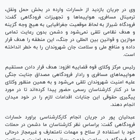
وی در جریان بازدید از خسارات وارده در بخش حمل ونقل،
ترمینال مسافری، هواپیما‌ها و تجهیزات فرودگاهی گفت:
فرودگاه شیراز به لحاظ موقعیت جغرافیایی به هیچ وجه گزینه
و هدف نظامی تلقی نمی‌شود و دشمن بدون رعایت تمامی
موازین و قوانین بین المللی در جنگ، این منطقه را هدف قرار
داده و منافع ملی و سلامت جان شهروندان را به خطر انداخته
است.
رئیس مرکز وکلای قوه قضاییه افزود: هدف قرار دادن مستقیم
هواپیما‌های مسافری و رادار فرودگاهی مصداق جنایت جنگی
علیه امنیت شهروندان تلقی می‌شود و به همین منظور وکلای
ما در کنار کارشناسان رسمی حضور پیدا کرده‌اند تا در مورد
پیگیری حقوقی این جنایات اقدامات لازم را در خود میدان
انجام دهند.
عبدلیان پور در جریان انجام کارکارشناسی براورد خسارات
فرودگاهی گفت: براساس نظر کارشناسان ما دشمن در حملات
خود با استفاده از سلاح و مهمات نامتعارف و غیرمجاز درحالی
که فرودگاه در ساعت خدمت رسانی بوده امنیت و سلامت