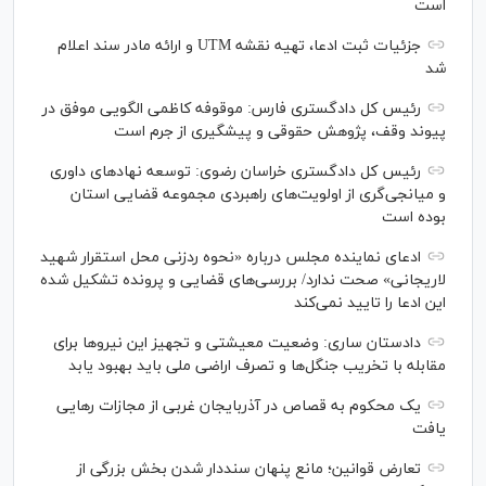
است
جزئیات ثبت ادعا، تهیه نقشه UTM و ارائه مادر سند اعلام
شد
رئیس کل دادگستری فارس: موقوفه کاظمی الگویی موفق در
پیوند وقف، پژوهش حقوقی و پیشگیری از جرم است
رئیس کل دادگستری خراسان رضوی: توسعه نهاد‌های داوری
و میانجی‌گری از اولویت‌های راهبردی مجموعه قضایی استان
بوده است
ادعای نماینده مجلس درباره «نحوه ردزنی محل استقرار شهید
لاریجانی» صحت ندارد/ بررسی‌های قضایی و پرونده تشکیل شده
این ادعا را تایید نمی‌کند
دادستان ساری: وضعیت معیشتی و تجهیز این نیرو‌ها برای
مقابله با تخریب جنگل‌ها و تصرف اراضی ملی باید بهبود یابد
یک محکوم به قصاص در آذربایجان‌ غربی از مجازات رهایی
یافت
تعارض قوانین؛ مانع پنهان سنددار شدن بخش بزرگی از