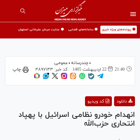
🟡 پرونده‌های ویژه خبری
🟡 سامانه‌های قضایی
🟡 جنایت میدان علیخانی اصفهان
چندرسانه
عمومی
21:40
22 ارديبهشت 1405
کد خبر:
۴۸۹۷۱۴۳
چاپ
Play
دانلود
کد ویدیو
Video
انهدام خودرو نظامی اسرائیل با پهپاد
انتحاری حزب‌الله