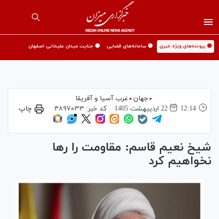
🟡 پرونده‌های ویژه خبری
🟡 سامانه‌های قضایی
🟡 جنایت میدان علیخانی اصفهان
جهان
غرب آسیا و آفریقا
12:14
22 ارديبهشت 1405
کد خبر:
۴۸۹۷۰۳۳
چاپ
شیخ نعیم قاسم: مقاومت را رها
نخواهیم کرد