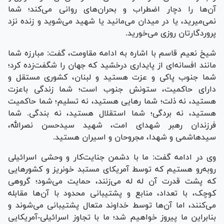
آن‌ها را دچار اضطراب و بحران‌های روانی می‌کند؛ شما
نمی‌میرید، یا در میدان می‌مانید یا شهید می‌شوید و زنده نزد
پروردگارتان روزی می‌خورید.
شیخ نعیم قاسم با اشاره به ادامه مقاومت، گفت: مبارزه شما
مانند افسانه‌ای از پایداری درخشید که جهان را شگفت‌زده کرد؛
شما جنوب پاکی و عزت هستید و لبنان، کشوری مستقل و
دارای حاکمیت، ستونش جنوب است؛ شما زندگی باعزت
هستید، نه ذلت؛ شما رهایی هستید، نه تسلیم؛ شما حاکمیت
هستید، نه بردگی؛ شما استقلال هستید، نه بندگی. شما
فرزندان رهبر شهدای امت، شهید سیدحسن نصرالله،
سیدهاشمی و شهدا، مجروحان و اسیران هستید.
وی در ادامه گفت: ما با دشمن جنایت‌کار و وحشی اسرائیلی
روبه‌رو هستیم که توسط آمریکای مستبد خونریز و کشور‌هایی
که پشت قدرت آن له له می‌زنند، حمایت می‌شود؛ گروهی
کوچک، با تعداد، منابع و پشتیبانی محدود با آن‌ها مقابله
می‌کنند، اما آن‌ها توسط خداوند متعال پشتیبانی می‌شوند و
بنابراین ما پیروز خواهیم شد؛ ما با تجاوز اسرائیلی-آمریکایی