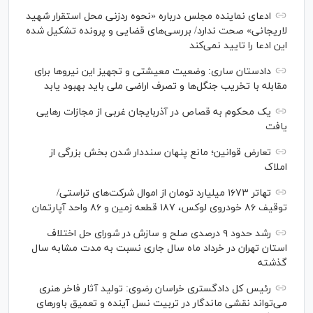
ادعای نماینده مجلس درباره «نحوه ردزنی محل استقرار شهید
لاریجانی» صحت ندارد/ بررسی‌های قضایی و پرونده تشکیل شده
این ادعا را تایید نمی‌کند
دادستان ساری: وضعیت معیشتی و تجهیز این نیرو‌ها برای
مقابله با تخریب جنگل‌ها و تصرف اراضی ملی باید بهبود یابد
یک محکوم به قصاص در آذربایجان‌ غربی از مجازات رهایی
یافت
تعارض قوانین؛ مانع پنهان سنددار شدن بخش بزرگی از
املاک
تهاتر ۱۶۷۳ میلیارد تومان از اموال شرکت‌های تراستی/
توقیف ۸۶ خودروی لوکس، ۱۸۷ قطعه زمین و ۸۶ واحد آپارتمان
رشد حدود ۹ درصدی صلح و سازش در شورای حل اختلاف
استان تهران در خرداد ماه سال جاری نسبت به مدت مشابه سال
گذشته
رئیس کل دادگستری خراسان رضوی: تولید آثار فاخر هنری
می‌تواند نقشی ماندگار در تربیت نسل آینده و تعمیق باور‌های