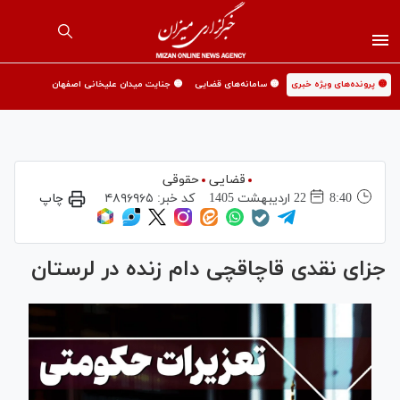
🟡 پرونده‌های ویژه خبری
🟡 سامانه‌های قضایی
🟡 جنایت میدان علیخانی اصفهان
قضایی
حقوقی
8:40
22 ارديبهشت 1405
کد خبر:
۴۸۹۶۹۶۵
چاپ
جزای نقدی قاچاقچی دام زنده در لرستان