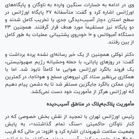
وی در ادامه به خسارات سنگین وارده به ناوگان و پایگاه‌های
اورژانس اشاره کرد و گفت: متأسفانه ۲۷ پایگاه اورژانس در
سطح استان دچار آسیب‌دیدگی جدی یا تخریب کامل شدند و
دو پایگاه نیز مستقیماً مورد هدف قرار گرفتند. همچنین ۲۳
دستگاه آمبولانس و ۱۰ خودروی پشتیبانی عملیات به طور کامل
از بین رفتند.
دکتر توکلی همچنین از یک خبر رسانه‌ای نشده پرده برداشت و
گفت: در روز‌های پایانی، با حمله وحشیانه رژیم صهیونیستی،
یک فروند بالگرد اورژانس هوایی ما کاملاً نابود شد. اما با
همکاری بی‌نظیر ستاد کل نیرو‌های مسلح و هواناجا، در کمترین
زمان ممکن بالگرد جایگزین مستقر شد تا به دشمن پیام دهیم
که اورژانس هرگز از مأموریت خود دست نمی‌کشد.
مأموریت پلاک‌به‌پلاک در مناطق آسیب‌دیده
رئیس اورژانس تهران با تمجید از نقش بخش خصوصی که در
کنار ناوگان حاکمیتی «سنگ تمام گذاشتند»، به پایش
وضعیت سلامت شهروندان اشاره کرد و افزود: در حالی که قریب
به ۴۰ هزار واحد مسکونی آسیب دیدند، همکاران ما با ایثاری