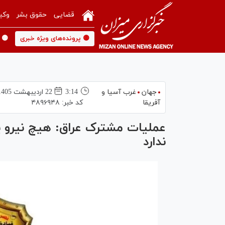
قضایی
حقوق بشر
وکی
🟡 پرونده‌های ویژه خبری
🟡 
جهان
غرب آسیا و
3:14
22 ارديبهشت 1405
آفریقا
کد خبر:
۴۸۹۶۹۴۸
عملیات مشترک عراق: هیچ نیرو یا
ندارد