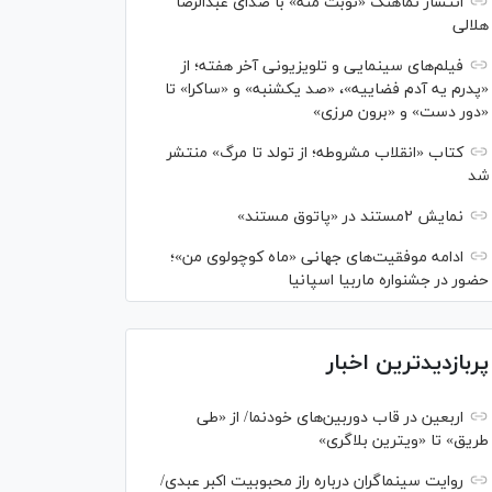
انتشار نماهنگ «نوبت منه» با صدای عبدالرضا
هلالی
فیلم‌های سینمایی و تلویزیونی آخر هفته؛ از
«پدرم یه آدم فضاییه»، «صد یکشنبه» و «ساکرا» تا
«دور دست» و «برون مرزی»
کتاب «انقلاب مشروطه؛ از تولد تا مرگ» منتشر
شد
نمایش ۲مستند در «پاتوق مستند»
ادامه موفقیت‌های جهانی «ماه کوچولوی من»؛
حضور در جشنواره ماربیا اسپانیا
پربازدیدترین اخبار
اربعین در قاب دوربین‌های خودنما/ از «طی
طریق» تا «ویترین بلاگری»
روایت سینماگران درباره راز محبوبیت اکبر عبدی/