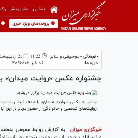
قضایی
حقوق بشر
وکی
🟡 پرونده‌های ویژه خبری
🟡 
فرهنگی
موسیقی و سایر
11:22
21 ارديبهشت 1405
حوزه ها
کد خبر:
۴۸۹۶۸۰۶
جشنواره عکس «روایت میدان» برگ
جشنواره عکس «روایت میدان» با هدف ثبت روایت‌های
روایت‌های شخصی و خانوادگی از حضور مردم در این ایام 
خبرگزاری میزان
-
به گزارش روابط عمومی منطقه 
عباس‌آباد درصدد است روایت پنجاه روز ایستاد