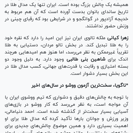
همیشه یک چالش بزرگ بوده است. ایران تنها یک مدال طلا در
تاریخ ساندای بانوان بدست آورده است که آن هم مربوط به
خدیجه آزادپور در گوانگجو و در شرایطی بود که رقبای چینی در
وزنش حضور نداشتند.
زهرا کیانی
ملکه تالوی ایران نیز این امید را دارد که نقره خود
را به طلا تبدیل کند. در بخش تالو مردان، دستیابی به طلا
تقریباً غیرممکن به نظر می‌رسد، اما هنوز هم امید‌هایی هرچند
اندک برای
شاهین بنی طالبی
وجود دارد. به دلیل وجود دو
بسته امتیازی و رقابت با قدرت‌های جهانی، کسب مدال طلا در
این بخش بسیار دشوار است.
*ناگویا، سخت‌ترین آزمون ووشو در سال‌های اخیر
با توجه به چالش‌های دقیق و دشواری که تیم ووشوی ایران با
آن مواجه است، به نظر می‌رسد که کار ووشو در بازی‌های
آسیایی بسیار سخت‌تر از گذشته شده است. احمد دنیامالی،
وزیر ورزش و جوانان بار‌ها تأکید کرده که مدال طلا برای او
اهمیت بسیاری دارد و همین موضوع چالش‌های جدیدی برای
رشته‌های با پتانسیل مانند ووشو در بازی‌های آسیایی ایجاد