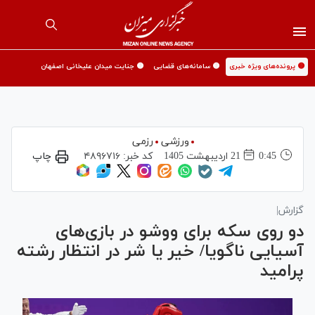
🟡 پرونده‌های ویژه خبری
🟡 سامانه‌های قضایی
🟡 جنایت میدان علیخانی اصفهان
ورزشی
رزمی
0:45
21 ارديبهشت 1405
کد خبر:
۴۸۹۶۷۱۶
چاپ
گزارش|
دو روی سکه برای ووشو در بازی‌های
آسیایی ناگویا/ خیر یا شر در انتظار رشته
پرامید