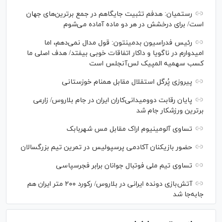
رستمیان: هدفم تثبیت جایگاهم در جمع برترین‌های جهان
است/ برای درخشش در هر دو ماده آماده می‌شوم
رئیس فدراسیون بدمینتون: قول مدال نمی‌دهم، اما
امیدوارم در ناگویا و داکار اتفاقات خوبی بیفتد/ هدف اصلی ما
کسب سهمیه المپیک لس‌آنجلس است
پیروزی پُرگل استقلال مقابل همنام خوزستانی
پایان رقابت دوومیدانی‌کاران ایران در جام بلاروس/ زارعی
برترین ورزشکار جام شد
تساوی آلومینیوم اراک مقابل مس شهربابک
حضور بازیکنان آکادمی پرسپولیس در تمرین تیم بزرگسالان
تساوی تیم ملی فوتبال جوانان برابر فجرسپاسی
آتش‌بازی دونده ایرانی در بلاروس/ رکورد ۲۰۰ متر ایران هم
جابه‌جا شد