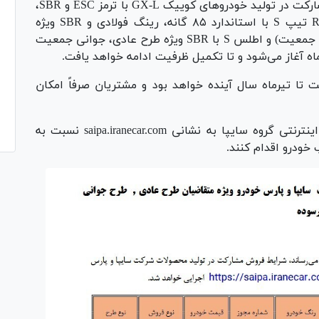
به گزارش سایپا، طرح فروش مشارکت در تولید خودرو‌های کوییک GX-L با ترمز ESC و SBR،
کوییک S با استاندارد ۸۵ گانه و SBR، کوییک R تیپ S با استاندارد ۸۵ گانه، رینگ فولادی و SBR ویژه
متقاضیان عادی (از محل ظرفیت مازاد طرح جوانی جمعیت) و اطلس S با SBR ویژه طرح عادی، جوانی جمعیت
 تا تیرماه سال آینده خواهد بود و مشتریان صرفاً امکان
متقاضیان می‌توانند با مراجعه به سامانه فروش اینترنتی گروه سایپا به نشانی saipa.iranecar.com نسبت به
خودرو اقدام کنند.