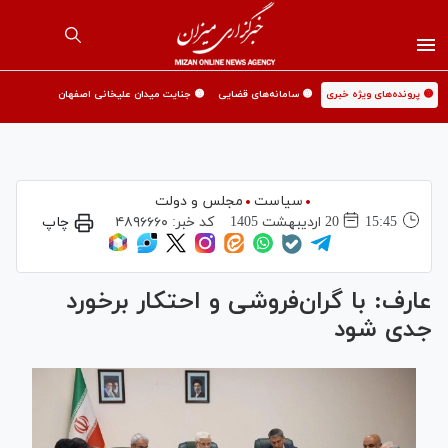
🟡 پرونده‌های ویژه خبری
🟡 سامانه‌های قضایی
🟡 جنایت میدان علیخانی اصفهان
سیاست
مجلس و دولت
15:45
20 ارديبهشت 1405
کد خبر:
۴۸۹۶۶۶۰
چاپ
عارف: با گران‌فروشی و احتکار برخورد
جدی شود