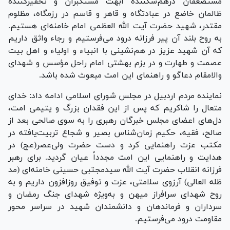
مستضعفان درهم‌شکننده ابهت مستکبران و تحقیرکننده
ظالمان خاضع در عبادتگاه و قاهر و قاسم در رزمگاه، مظلوم
مقتدر، شهید حضرت آیت الله العظمی امام خامنه‌ای هستیم.
به روح بلند آن پیر فرزانه درود می‌فرستیم و رجاء واثق داریم
که آن شهید عزیز در هم‌نشینی با انبیاء و اولیاء و اهل بیت
عصمت و طهارت و در بزم بهشتی امام راحل مؤسس و شهدای
والامقام دعاگو و راهنمای این امت مبعوث شده باشد.
نماینده مردم اردبیل در مجلس شورای اسلامی ادامه داد: خدای
متعال را شاکریم که پس از این فقدان بزرگ و یتیمی امت،
دل‌های اعضای مجلس خبرگان رهبری را به سوی صالحی بعد از
صالح، فقیه، حکیم زمان‌شناس بصیر و شجاع تربیت‌یافته در
مکتب عزت راهنمایی کرد و دست حضرت ولی‌عصر(عج) در
هدایت و راهنمایی این امت مجدداً عیان گردید. برای رهبر
فرزانه انقلاب حضرت آیت الله سیدمجتبی حسینی خامنه‌ای (مد
ظله العالی) آرزوی سلامتی، عزت و توفیق روزافزون داریم و به
روح شهدای سرافراز میهن و به‌ویژه شهدای جنگ رمضان و
سرداران و فرماندهان و دانشمندان شهید در سراسر محور
مقاومت درود می‌فرستیم.