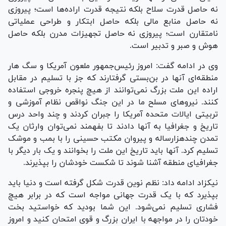
نه حاصل قدرت سلاح بلکه نتیجه قدرت اراده‌ها است؛ پیروزی
نه حاصل منابع مالی بلکه حاصل ابتکار و طراحی عملیاتی
نامتقارن است؛ پیروزی نه حاصل تجهیزات مدرن بلکه حاصل
هوش و صبر و تدبیر است.
وی در ادامه گفت: امروز رئیس‌جمهور ملعون آمریکا و سگ هار
منطقه‌ای آنها در بن‌بستی گرفتارند که جز با تسلیم در مقابل
اراده این ملت بزرگ نمی‌توانند از هیچ پنجره خروجی استفاده
کنند. نیرو‌های مسلح ما در این جنگ نواقص نظام آموزشی و
تربیتی ایالات متحده آمریکا را جبران کردند و چند واحد درس
تاریخ و جغرافیا به آنها دادند تا بفهمند نمی‌توان وارثان یک
تمدن چندهزارساله و پیروان مکتب حسینی را با بمب و موشک
تسلیم کرد. آنها باید تاریخ این ملت را بخوانند و یک بار دیگر با
جغرافیای منطقه آشنا شوند تا شکست خودشان را بپذیرند.
نیکزاد ادامه داد: نظم نوین قدرت شکل گرفته است و دنیا باید
بپذیرد که با یک قدرت جهانی مواجه است که در برابر هیچ
فشاری تسلیم نمی‌شود. این شما بودید که خواستید بخت
خودتان را در مواجهه با ایران بزرگ و قوی امتحان کنید و امروز