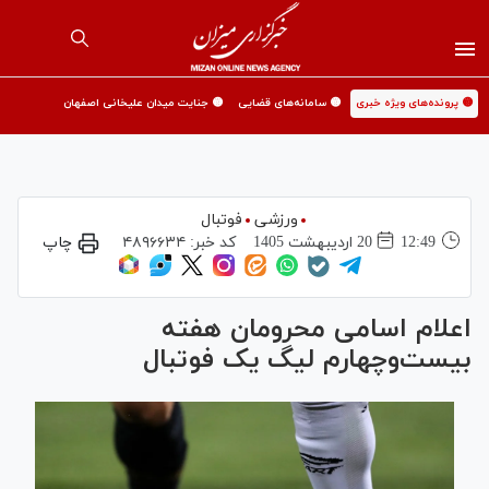
🟡 پرونده‌های ویژه خبری
🟡 سامانه‌های قضایی
🟡 جنایت میدان علیخانی اصفهان
ورزشی
فوتبال
12:49
20 ارديبهشت 1405
کد خبر:
۴۸۹۶۶۳۴
چاپ
اعلام اسامی محرومان هفته
بیست‌وچهارم لیگ یک فوتبال