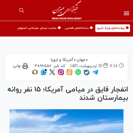
🟡 پرونده‌های ویژه خبری
🟡 سامانه‌های قضایی
🟡 جنایت میدان علیخانی اصفهان
جهان
آمریکا و اروپا
0:24
20 ارديبهشت 1405
کد خبر:
۴۸۹۶۵۵۶
چاپ
انفجار قایق در میامی آمریکا؛ ۱۵ نفر روانه
بیمارستان شدند