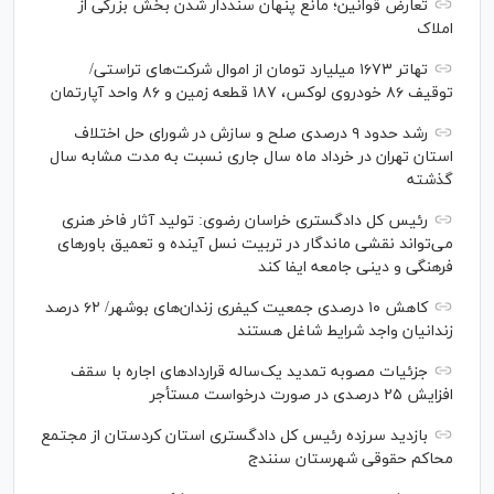
تعارض قوانین؛ مانع پنهان سنددار شدن بخش بزرگی از
املاک
تهاتر ۱۶۷۳ میلیارد تومان از اموال شرکت‌های تراستی/
توقیف ۸۶ خودروی لوکس، ۱۸۷ قطعه زمین و ۸۶ واحد آپارتمان
رشد حدود ۹ درصدی صلح و سازش در شورای حل اختلاف
استان تهران در خرداد ماه سال جاری نسبت به مدت مشابه سال
گذشته
رئیس کل دادگستری خراسان رضوی: تولید آثار فاخر هنری
می‌تواند نقشی ماندگار در تربیت نسل آینده و تعمیق باور‌های
فرهنگی و دینی جامعه ایفا کند
کاهش ۱۰ درصدی جمعیت کیفری زندان‌های بوشهر/ ۶۲ درصد
زندانیان واجد شرایط شاغل هستند
جزئیات مصوبه تمدید یک‌ساله قرارداد‌های اجاره با سقف
افزایش ۲۵ درصدی در صورت درخواست مستأجر
بازدید سرزده رئیس کل دادگستری استان کردستان از مجتمع
محاکم حقوقی شهرستان سنندج