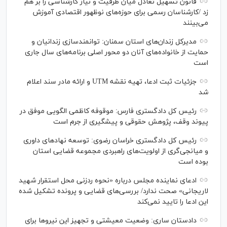
قانون تسهیل تعادل میان ظرفیت و نیاز کارشناسی را بر هم
زد /کارشناسان رسمی برای حوزه‌های نوظهور اقتصادی آموزش
می‌بینند
مدیرکل زندان‌های استان سمنان: توانمندسازی زندانیان و
حمایت از خانواده‌های آنان دو محور اصلی برنامه‌های سال جاری
است
جزئیات ثبت ادعا، تهیه نقشه UTM و ارائه مادر سند اعلام
شد
رئیس کل دادگستری فارس: موقوفه کاظمی الگویی موفق در
پیوند وقف، پژوهش حقوقی و پیشگیری از جرم است
رئیس کل دادگستری خراسان رضوی: توسعه نهاد‌های داوری
و میانجی‌گری از اولویت‌های راهبردی مجموعه قضایی استان
بوده است
ادعای نماینده مجلس درباره «نحوه ردزنی محل استقرار شهید
لاریجانی» صحت ندارد/ بررسی‌های قضایی و پرونده تشکیل شده
این ادعا را تایید نمی‌کند
دادستان ساری: وضعیت معیشتی و تجهیز این نیرو‌ها برای